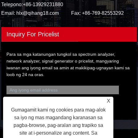
Telepono:
+86-13929231880
Email:
hlx@qihang18.com
Fax: +86-769-82553292
Inquiry For Pricelist
Para sa mga katanungan tungkol sa spectrum analyzer,
network analyzer, signal generator o pricelist, mangyaring
iwanan ang iyong email sa amin at makikipag-ugnayan kami sa
loob ng 24 na oras.
X
Gumagamit kami ng cookies para mag-alok
sa iyo ng mas magandang karanasan sa
pagba-browse, pag-aralan ang trapiko sa
site at i-personalize ang content. Sa