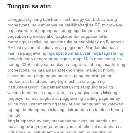
Tungkol sa atin
Dongguan Qihang Electronic Technology Co.,Ltd. ay isang
propesyonal na kumpanya na nakikibahagi sa RF, microwave,
pagsasaliksik at pagpapaunlad ng mga kagamitan sa
pagsubok ng elektroniko, pagbebenta, pagpapanatili,
metrology, teknikal na pagkonsulta at pagbibigay ng Bluetooth
RF test system at solusyon sa pagsubok. Nagdadalubhasa
kami sa paggawa ng
mga spectrum analyzer
,
mga tagasuri ng
network
, mga generator ng signal, atbp. Mula nang itatag ito
noong 2009, batay sa patuloy na pag-aaral at pagsasaliksik ng
propesyonal na kaalaman at teknolohiya, mahigpit nitong
sinusunod ang mga pagbabago sa pangangailangan ng
merkado at hinahabol ang high-tech sa larangan ng
instrumentasyon. Sa pamamagitan ng sampung taon ng
walang humpay na pagsisikap, ito ay naging isang kilalang
negosyo na may pagbuo at paggawa ng sariling pagmamay-
ari na mga instrumento ng tatak at ang pangunahing katawan
ng mga benta ng mga kilalang instrumento ng tatak sa buong
mundo.
Ang kumpanya ay may masaganang lakas, na nagdala ng
malaking bilang ng mga propesyonal at teknikal na tauhan sa
industriya ng instrumento. Ang pangunahing pangkat ng