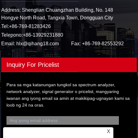
Address: Shenglian Chuangzhan Building, No. 148
Hongye North Road, Tangxia Town, Dongguan City
Tel:
+86-769-81283426
Telepono:
+86-13929231880
Email:
hlx@qihang18.com
Fax: +86-769-82553292
Inquiry For Pricelist
Para sa mga katanungan tungkol sa spectrum analyzer,
network analyzer, signal generator o pricelist, mangyaring
iwanan ang iyong email sa amin at makikipag-ugnayan kami sa
loob ng 24 na oras.
X