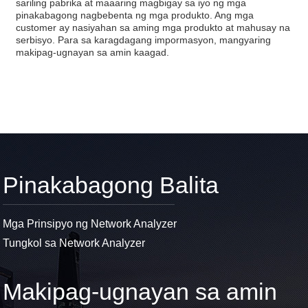
sariling pabrika at maaaring magbigay sa iyo ng mga
pinakabagong nagbebenta ng mga produkto. Ang mga
customer ay nasiyahan sa aming mga produkto at mahusay na
serbisyo. Para sa karagdagang impormasyon, mangyaring
makipag-ugnayan sa amin kaagad.
Pinakabagong Balita
Mga Prinsipyo ng Network Analyzer
Tungkol sa Network Analyzer
Makipag-ugnayan sa amin