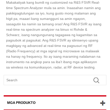
Makakatiyak kang bumili ng customized na R&S FSVR Real-
time Spectrum Analyzer mula sa amin. Inaasahan namin ang
pakikipagtulungan sa iyo, kung gusto mong malaman ang
higit pa, maaari kang sumangguni sa amin ngayon,
sasagutin ka namin sa tamang oras! Ang R&S FSVR ay isang
real-time na spectrum analyzer na binuo ni Rohde &
Schwarz, isang nangungunang tagagawa ng kagamitan sa
pagsubok at pagsukat. Ang R&S FSVR ay idinisenyo upang
magbigay ng advanced at real-time na pagsusuri ng RF
(Radio Frequency) at mga signal ng microwave sa malawak
na hanay ng frequency. Ito ay isang maraming nalalaman na
instrumento na angkop para sa iba't ibang mga aplikasyon
sa wireless na komunikasyon, radar, at RF device testing.
MGA PRODUKTO