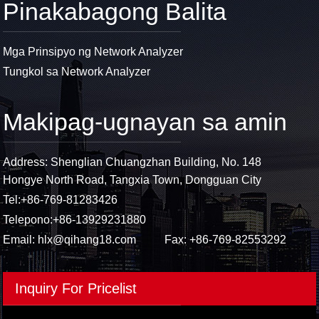
Pinakabagong Balita
Mga Prinsipyo ng Network Analyzer
Tungkol sa Network Analyzer
Makipag-ugnayan sa amin
Address: Shenglian Chuangzhan Building, No. 148
Hongye North Road, Tangxia Town, Dongguan City
Tel:
+86-769-81283426
Telepono:
+86-13929231880
Email:
hlx@qihang18.com
Fax: +86-769-82553292
Inquiry For Pricelist