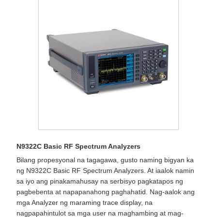
N9322C Basic RF Spectrum Analyzers
Bilang propesyonal na tagagawa, gusto naming bigyan ka
ng N9322C Basic RF Spectrum Analyzers. At iaalok namin
sa iyo ang pinakamahusay na serbisyo pagkatapos ng
pagbebenta at napapanahong paghahatid. Nag-aalok ang
mga Analyzer ng maraming trace display, na
nagpapahintulot sa mga user na maghambing at mag-