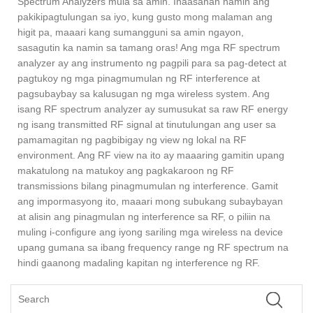
Spectrum Analyzers mula sa amin. Inaasahan namin ang
pakikipagtulungan sa iyo, kung gusto mong malaman ang
higit pa, maaari kang sumangguni sa amin ngayon,
sasagutin ka namin sa tamang oras! Ang mga RF spectrum
analyzer ay ang instrumento ng pagpili para sa pag-detect at
pagtukoy ng mga pinagmumulan ng RF interference at
pagsubaybay sa kalusugan ng mga wireless system. Ang
isang RF spectrum analyzer ay sumusukat sa raw RF energy
ng isang transmitted RF signal at tinutulungan ang user sa
pamamagitan ng pagbibigay ng view ng lokal na RF
environment. Ang RF view na ito ay maaaring gamitin upang
makatulong na matukoy ang pagkakaroon ng RF
transmissions bilang pinagmumulan ng interference. Gamit
ang impormasyong ito, maaari mong subukang subaybayan
at alisin ang pinagmulan ng interference sa RF, o piliin na
muling i-configure ang iyong sariling mga wireless na device
upang gumana sa ibang frequency range ng RF spectrum na
hindi gaanong madaling kapitan ng interference ng RF.