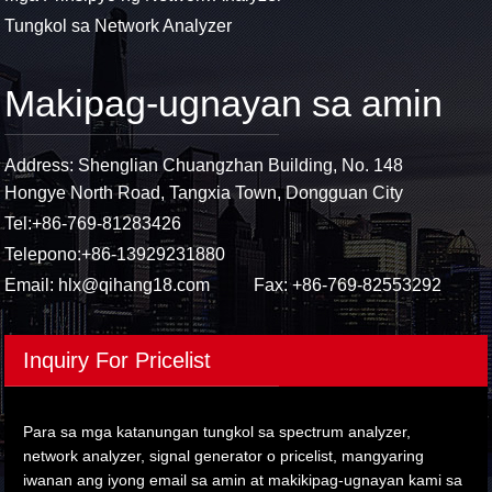
Tungkol sa Network Analyzer
Makipag-ugnayan sa amin
Address: Shenglian Chuangzhan Building, No. 148
Hongye North Road, Tangxia Town, Dongguan City
Tel:
+86-769-81283426
Telepono:
+86-13929231880
Email:
hlx@qihang18.com
Fax: +86-769-82553292
Inquiry For Pricelist
Para sa mga katanungan tungkol sa spectrum analyzer,
network analyzer, signal generator o pricelist, mangyaring
iwanan ang iyong email sa amin at makikipag-ugnayan kami sa