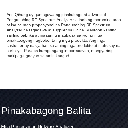
Ang Qihang ay gumagawa ng pinakabago at advanced
Pangunahing RF Spectrum Analyzer sa loob ng maraming taon
at isa sa mga propesyonal na Pangunahing RF Spectrum
Analyzer na tagagawa at supplier sa China. Mayroon kaming
sariling pabrika at maaaring magbigay sa iyo ng mga
pinakabagong nagbebenta ng mga produkto. Ang mga
customer ay nasiyahan sa aming mga produkto at mahusay na
serbisyo. Para sa karagdagang impormasyon, mangyaring
makipag-ugnayan sa amin kaagad.
Pinakabagong Balita
Mga Prinsipyo ng Network Analyzer