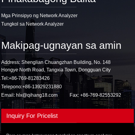
Mga Prinsipyo ng Network Analyzer
Tungkol sa Network Analyzer
Makipag-ugnayan sa amin
Address: Shenglian Chuangzhan Building, No. 148
Hongye North Road, Tangxia Town, Dongguan City
Tel:
+86-769-81283426
Telepono:
+86-13929231880
Email:
hlx@qihang18.com
Fax: +86-769-82553292
Inquiry For Pricelist