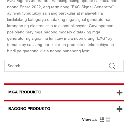
EXG Signal Generators. Sa aking huling update sa kaalaman
noong Enero 2022, ang terminong "EXG Signal Generator"
ay hindi tumutukoy sa isang partikular at malawak na
kinikilalang kategorya o tatak ng mga signal generator sa
larangan ng electronics o telekomunikasyon. Gayunpaman,
posibleng may mga bagong modelo o tatak ng mga
generator ng signal na lumitaw mula noon o ang "EXG" ay
tumutukoy sa isang partikular na produkto o teknolohiya na
hindi pa gaanong kilala noong panahong iyon.
MGA PRODUKTO
BAGONG PRODUKTO
View as