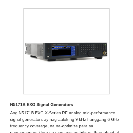
N5171B EXG Signal Generators
Ang N5171B EXG X-Series RF analog mid-performance
signal generators ay nag-aalok ng 9 kHz hanggang 6 GHz
frequency coverage, na na-optimize para sa
pagmamanupaktura na may mas mabilis na throughput at