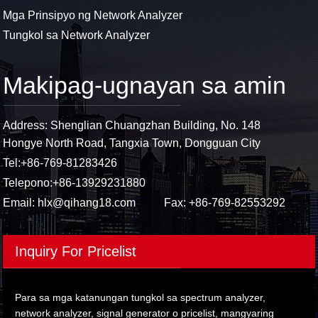
Mga Prinsipyo ng Network Analyzer
Tungkol sa Network Analyzer
Makipag-ugnayan sa amin
Address: Shenglian Chuangzhan Building, No. 148
Hongye North Road, Tangxia Town, Dongguan City
Tel:
+86-769-81283426
Telepono:
+86-13929231880
Email:
hlx@qihang18.com
Fax: +86-769-82553292
Inquiry For Pricelist
Para sa mga katanungan tungkol sa spectrum analyzer,
network analyzer, signal generator o pricelist, mangyaring