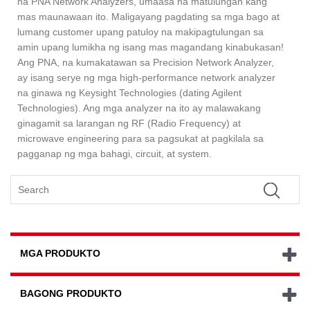
na PNA Network Analyzers, umaasa na matulungan kang
mas maunawaan ito. Maligayang pagdating sa mga bago at
lumang customer upang patuloy na makipagtulungan sa
amin upang lumikha ng isang mas magandang kinabukasan!
Ang PNA, na kumakatawan sa Precision Network Analyzer,
ay isang serye ng mga high-performance network analyzer
na ginawa ng Keysight Technologies (dating Agilent
Technologies). Ang mga analyzer na ito ay malawakang
ginagamit sa larangan ng RF (Radio Frequency) at
microwave engineering para sa pagsukat at pagkilala sa
pagganap ng mga bahagi, circuit, at system.
MGA PRODUKTO
BAGONG PRODUKTO