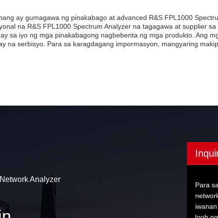
hang ay gumagawa ng pinakabago at advanced R&S FPL1000 Spectrum 
yonal na R&S FPL1000 Spectrum Analyzer na tagagawa at supplier sa C
ay sa iyo ng mga pinakabagong nagbebenta ng mga produkto. Ang mg
y na serbisyo. Para sa karagdagang impormasyon, mangyaring maki
Inqui
 Network Analyzer
Para s
network
iwanan
in
loob ng