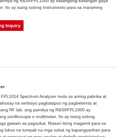
 pamilya ng R&S®FPL1000 ay kailangang-kailangan gaya
er. Ito ay isang solong instrumento para sa maraming
g Inquiry
er
 FPL1014 Spectrum Analyzer mula sa aming pabrika at
mahusay na serbisyo pagkatapos ng pagbebenta at
sang RF lab, ang pamilya ng R&S®FPL1000 ay
ng oscilloscope o multimeter. Ito ay isang solong
ga gawain sa pagsukat. Maaari itong magamit para sa
ng lubos na tumpak na mga sukat ng kapangyarihan para
at pagsusuri ng mga analog at digitally modulated na