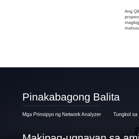
Ang Qi
propes
magbig
mahusa
Pinakabagong Balita
Mga Prinsipyo ng Network Analyzer
Tungkol sa
Makipag-ugnayan sa am