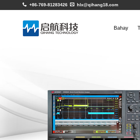
+86-769-81283426
hlx@qihang18.com
Bahay
T