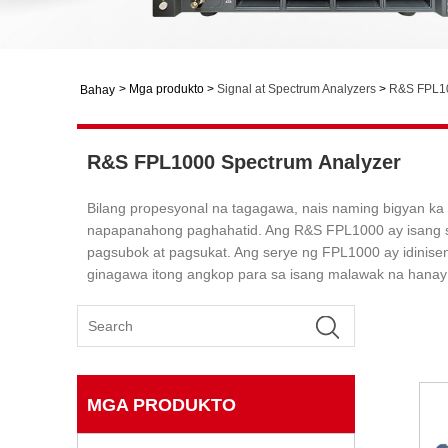
>
Mga produkto
>
Signal at Spectrum Analyzers
>
R&S FPL10
Bahay
R&S FPL1000 Spectrum Analyzer
Bilang propesyonal na tagagawa, nais naming bigyan ka
napapanahong paghahatid. Ang R&S FPL1000 ay isang se
pagsubok at pagsukat. Ang serye ng FPL1000 ay idinis
ginagawa itong angkop para sa isang malawak na hanay
MGA PRODUKTO