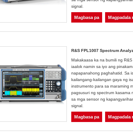
signal.
Magbasa pa
Magpadala n
R&S FPL1007 Spectrum Analyz
Makakaasa ka na bumili ng R&S
iaalok namin sa iyo ang pinaka
napapanahong paghahatid. Sa i
kailangang-kailangan gaya ng isa
instrumento para sa maraming m
pagsusuri ng spectrum kasama 
sa mga sensor ng kapangyarihan 
signal.
Magbasa pa
Magpadala n