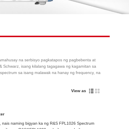
Live
kamahusay na serbisyo pagkatapos ng pagbebenta at
 Schwarz, isang kilalang tagagawa ng kagamitan sa
spectrum sa isang malawak na hanay ng frequency, na
View as
er
a, nais naming bigyan ka ng R&S FPL1026 Spectrum