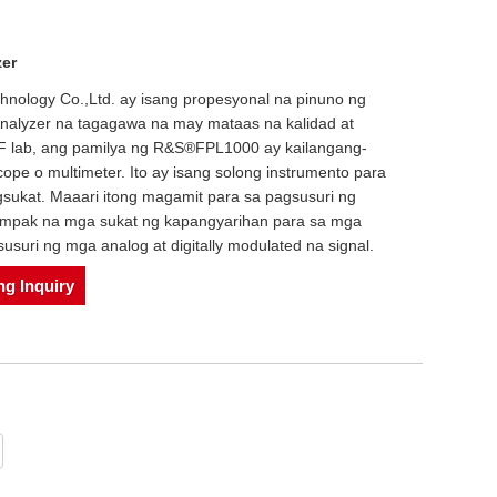
er
hnology Co.,Ltd. ay isang propesyonal na pinuno ng
alyzer na tagagawa na may mataas na kalidad at
F lab, ang pamilya ng R&S®FPL1000 ay kailangang-
cope o multimeter. Ito ay isang solong instrumento para
ukat. Maaari itong magamit para sa pagsusuri ng
umpak na mga sukat ng kapangyarihan para sa mga
suri ng mga analog at digitally modulated na signal.
g Inquiry