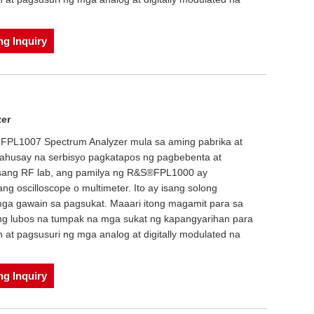
g Inquiry
er
 FPL1007 Spectrum Analyzer mula sa aming pabrika at
mahusay na serbisyo pagkatapos ng pagbebenta at
sang RF lab, ang pamilya ng R&S®FPL1000 ay
ng oscilloscope o multimeter. Ito ay isang solong
ga gawain sa pagsukat. Maaari itong magamit para sa
ng lubos na tumpak na mga sukat ng kapangyarihan para
at pagsusuri ng mga analog at digitally modulated na
g Inquiry