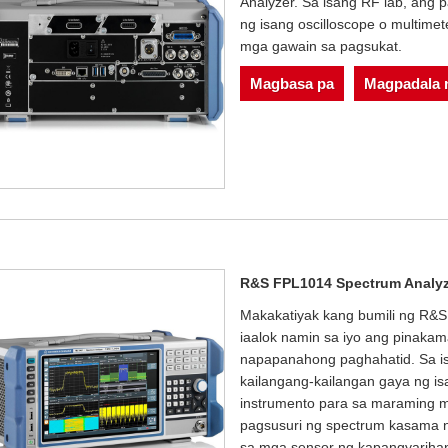
Analyzer. Sa isang RF lab, ang
ng isang oscilloscope o multimet
mga gawain sa pagsukat.
Magbasa pa
Magpadala n
R&S FPL1014 Spectrum Analyz
Makakatiyak kang bumili ng R&S
iaalok namin sa iyo ang pinaka
napapanahong paghahatid. Sa i
kailangang-kailangan gaya ng isa
instrumento para sa maraming m
pagsusuri ng spectrum kasama 
sa mga sensor ng kapangyarihan 