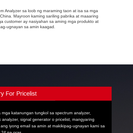
Analyzer sa loob ng maraming taon at isa sa mga
hina. Mayroon kaming sariling pabrika at maaaring
a customer ay nasiyahan sa aming mga produkto at
pag-ugnayan sa amin kaagad.
ry For Pricelist
a mga katanungan tungkol sa spectrum analyzer,
 analyzer, signal generator o pricelist, mangyaring
 ang iyong email sa amin at makikipag-ugnayan kami sa
 24 na oras.