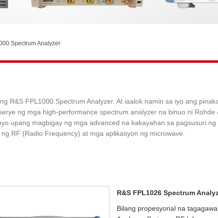
00 Spectrum Analyzer
 ng R&S FPL1000 Spectrum Analyzer. At iaalok namin sa iyo ang pina
rye ng mga high-performance spectrum analyzer na binuo ni Rohde &
enyo upang magbigay ng mga advanced na kakayahan sa pagsusuri ng 
 ng RF (Radio Frequency) at mga aplikasyon ng microwave.
R&S FPL1026 Spectrum Analyz
Bilang propesyonal na tagagaw