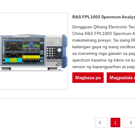
R&S FPL1003 Spectrum Analyz
Dongguan Qihang Electronic Tec
China R&S FPL1003 Spectrum An
makatwirang presyo. Sa isang R
kailangan gaya ng isang oscillos
sa maraming mga gawain sa pags
spectrum kasama ng lubos na t
sensor ng kapangyarihan at pagsu
Magbasa pa
Magpadala n
1