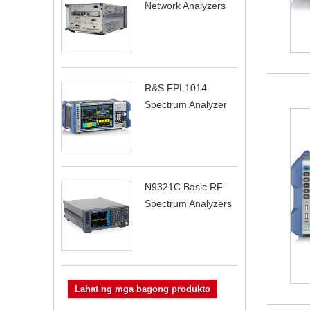
Network Analyzers
R&S FPL1014
Spectrum Analyzer
N9321C Basic RF
Spectrum Analyzers
Lahat ng mga bagong produkto