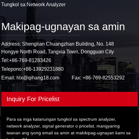
Tungkol sa Network Analyzer
Makipag-ugnayan sa amin
Address: Shenglian Chuangzhan Building, No. 148
Hongye North Road, Tangxia Town, Dongguan City
Tel:
+86-769-81283426
Telepono:
+86-13929231880
Email:
hlx@qihang18.com
Fax: +86-769-82553292
Inquiry For Pricelist
Para sa mga katanungan tungkol sa spectrum analyzer,
network analyzer, signal generator o pricelist, mangyaring
iwanan ang iyong email sa amin at makikipag-ugnayan kami sa