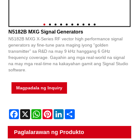
N5182B MXG Signal Generators
N5182B MXG X-Series RF vector high performance signal
generators ay fine-tune para maging iyong “golden
transmitter” sa R&D na may 9 kHz hanggang 6 GHz
frequency coverage. Gayahin ang mga real-world na signal
na may mga real-time na kakayahan gamit ang Signal Studio
software.
Magpadala ng Inquiry
Facebook
X
WhatsApp
Pinterest
LinkedIn
Share
Paglalarawan ng Produkto