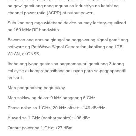
na gawi gamit ang nangunguna sa industriya na katabi ng
channel power ratio (ACPR) at output power.
Subukan ang mga wideband device na may factory-equalized
na 160 MHz RF bandwidth.
Bawasan ang oras na ginugol sa paggawa ng signal gamit ang
software ng PathWave Signal Generation, kabilang ang LTE,
WLAN, at GNSS.
Ibaba ang iyong gastos sa pagmamay-ari gamit ang 3-taong
cal cycle at komprehensibong solusyon para sa pagpapanatili
sa sarili.
Mga pangunahing pagtutukoy
Mga saklaw ng dalas: 9 kHz hanggang 6 GHz
Phase noise sa 1 GHz, 20 kHz offset: –146 dBc/Hz
Huwad sa 1 GHz (nonharmonics): –96 dBc
Output power sa 1 GHz: +27 dBm