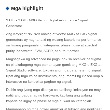
Mga highlight
9 kHz - 3 GHz MXG Vector High-Performance Signal
Generator
Ang Keysight N5182B analog at vector MXG at EXG signal
generators ay naghahatid ng walang kaparis na performance
sa limang pangunahing kategorya: phase noise at spectral
purity, bandwidth, EVM, ACPR, at output power.
Magsagawa ng advanced na pagsubok sa receiver na tugma
sa pinakabagong mga pamantayan gamit ang MXG o EXG at
Signal Studio software: tukuyin ang mga parameter ng signal,
ilipat ang mga ito sa instrumento, at gumamit ng closed-loop o
interactive na kontrol sa pagbuo ng signal.
Dalhin ang iyong mga disenyo sa kanilang limitasyon na may
natitirang pagganap ng hardware, kabilang ang walang
kaparis na ingay sa phase at mga huwad na katangian.
Magmaneho ng mga power amplifier at tukuyin ang nonlinear