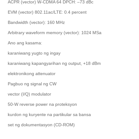
ACPR (vector) W-CDMA 64 DPCH: –73 dBc
EVM (vector) 802.11ac/LTE: 0.4 percent
Bandwidth (vector): 160 MHz
Arbitrary waveform memory (vector): 1024 MSa
Ano ang kasama:
karaniwang yugto ng ingay
karaniwang kapangyarihan ng output, +18 dBm
elektronikong attenuator
Pagbuo ng signal ng CW
vector (I/Q) modulator
50-W reverse power na proteksyon
kurdon ng kuryente na partikular sa bansa
set ng dokumentasyon (CD-ROM)