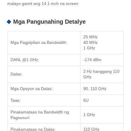
malayo gamit ang 14.1-inch na screen
Mga Pangunahing Detalye
25 MHz
Mga Pagpipilian sa Bandwidth:
40 MHz
1 GHz
DANL @1 GHz:
-174 dBm
2 Hz hanggang 110
Dalas:
GHz
Mga Opsyon sa Dalas:
90, 110 GHz
Taas:
6U
Pinakamataas na Bandwidth ng
1 GHz
Pagsusuri:
Pinakamataas na Dalas:
110 GHz