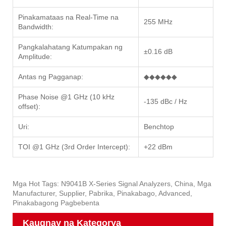
Pinakamataas na Real-Time na
255 MHz
Bandwidth:
Pangkalahatang Katumpakan ng
±0.16 dB
Amplitude:
Antas ng Pagganap:
◆◆◆◆◆◆
Phase Noise @1 GHz (10 kHz
-135 dBc / Hz
offset):
Uri:
Benchtop
TOI @1 GHz (3rd Order Intercept):
+22 dBm
Mga Hot Tags: N9041B X-Series Signal Analyzers, China, Mga
Manufacturer, Supplier, Pabrika, Pinakabago, Advanced,
Pinakabagong Pagbebenta
Kaugnay na Kategorya