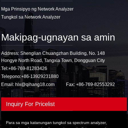
Mga Prinsipyo ng Network Analyzer
Tungkol sa Network Analyzer
Makipag-ugnayan sa amin
Address: Shenglian Chuangzhan Building, No. 148
Hongye North Road, Tangxia Town, Dongguan City
Tel:
+86-769-81283426
Telepono:
+86-13929231880
Email:
hlx@qihang18.com
Fax: +86-769-82553292
Inquiry For Pricelist
Para sa mga katanungan tungkol sa spectrum analyzer,