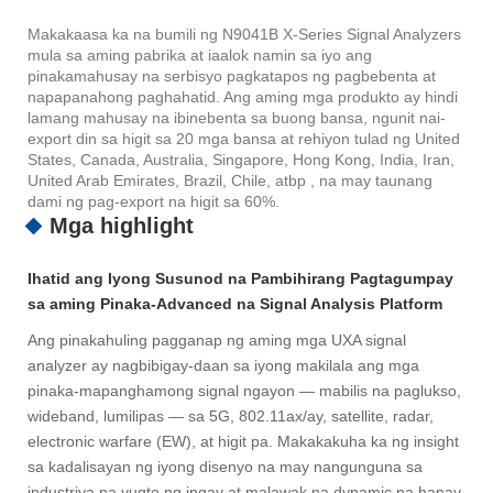
Makakaasa ka na bumili ng N9041B X-Series Signal Analyzers
mula sa aming pabrika at iaalok namin sa iyo ang
pinakamahusay na serbisyo pagkatapos ng pagbebenta at
napapanahong paghahatid. Ang aming mga produkto ay hindi
lamang mahusay na ibinebenta sa buong bansa, ngunit nai-
export din sa higit sa 20 mga bansa at rehiyon tulad ng United
States, Canada, Australia, Singapore, Hong Kong, India, Iran,
United Arab Emirates, Brazil, Chile, atbp , na may taunang
dami ng pag-export na higit sa 60%.
Mga highlight
Ihatid ang Iyong Susunod na Pambihirang Pagtagumpay
sa aming Pinaka-Advanced na Signal Analysis Platform
Ang pinakahuling pagganap ng aming mga UXA signal
analyzer ay nagbibigay-daan sa iyong makilala ang mga
pinaka-mapanghamong signal ngayon — mabilis na paglukso,
wideband, lumilipas — sa 5G, 802.11ax/ay, satellite, radar,
electronic warfare (EW), at higit pa. Makakakuha ka ng insight
sa kadalisayan ng iyong disenyo na may nangunguna sa
industriya na yugto ng ingay at malawak na dynamic na hanay