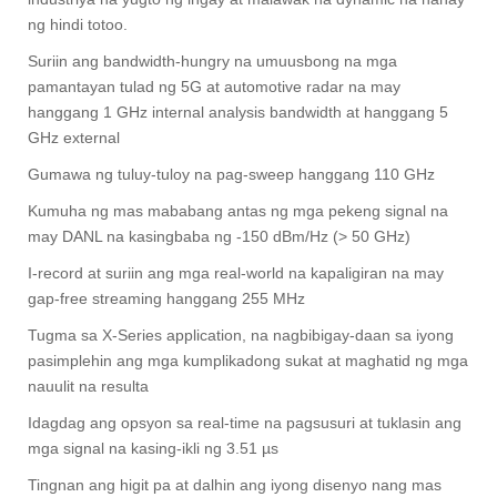
ng hindi totoo.
Suriin ang bandwidth-hungry na umuusbong na mga
pamantayan tulad ng 5G at automotive radar na may
hanggang 1 GHz internal analysis bandwidth at hanggang 5
GHz external
Gumawa ng tuluy-tuloy na pag-sweep hanggang 110 GHz
Kumuha ng mas mababang antas ng mga pekeng signal na
may DANL na kasingbaba ng -150 dBm/Hz (> 50 GHz)
I-record at suriin ang mga real-world na kapaligiran na may
gap-free streaming hanggang 255 MHz
Tugma sa X-Series application, na nagbibigay-daan sa iyong
pasimplehin ang mga kumplikadong sukat at maghatid ng mga
nauulit na resulta
Idagdag ang opsyon sa real-time na pagsusuri at tuklasin ang
mga signal na kasing-ikli ng 3.51 µs
Tingnan ang higit pa at dalhin ang iyong disenyo nang mas