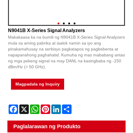
N9041B X-Series Signal Analyzers
Makakaasa ka na bumili ng N9041B X-Series Signal Analyzers
mula sa aming pabrika at iaalok namin sa iyo ang
pinakamahusay na serbisyo pagkatapos ng pagbebenta at
napapanahong paghahatid. Kumuha ng mas mababang antas
ng mga pekeng signal na may DANL na kasingbaba ng -150
dBm/Hz (> 50 GHz).
Magpadala ng Inquiry
Facebook
X
WhatsApp
Pinterest
LinkedIn
Share
Paglalarawan ng Produkto