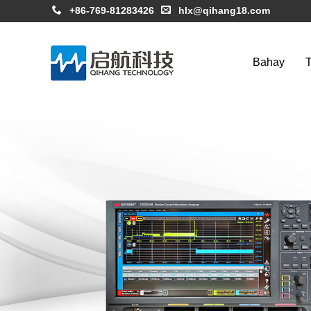
+86-769-81283426
hlx@qihang18.com
Bahay
T