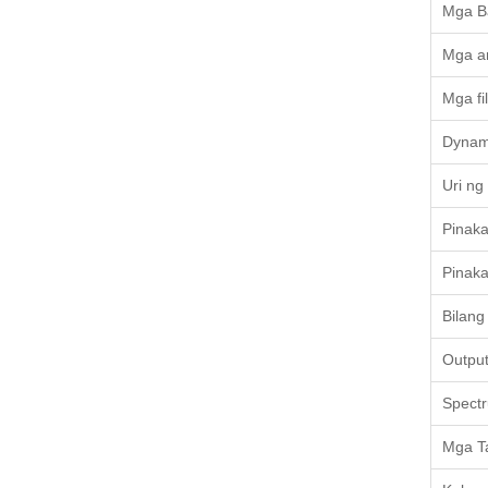
Mga B
Mga a
Mga fil
Dynam
Uri ng
Pinaka
Pinak
Bilang
Output
Spectr
Mga T