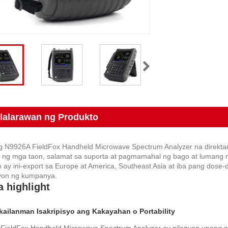
lalarawan ng Produkto
ng N9926A FieldFox Handheld Microwave Spectrum Analyzer na direkt
s ng mga taon, salamat sa suporta at pagmamahal ng bago at lumang 
 ay ini-export sa Europe at America, Southeast Asia at iba pang dose
yon ng kumpanya.
 highlight
ailanman Isakripisyo ang Kakayahan o Portability
FieldFox Handheld Microwave Spectrum Analyzer ay nilagyan upang p