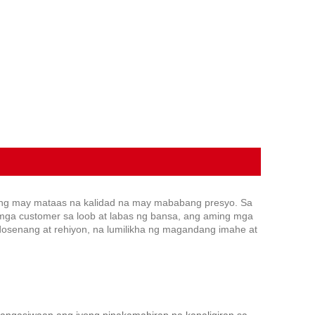
ang may mataas na kalidad na may mababang presyo. Sa
mga customer sa loob at labas ng bansa, ang aming mga
-dosenang at rehiyon, na lumilikha ng magandang imahe at
angasiwaan ang iyong pinakamahirap na kapaligiran sa