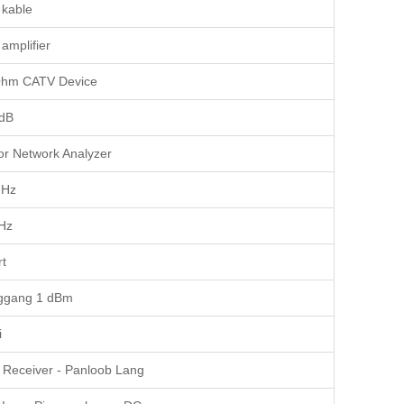
kable
amplifier
Ohm CATV Device
dB
or Network Analyzer
GHz
Hz
rt
ggang 1 dBm
i
Receiver - Panloob Lang