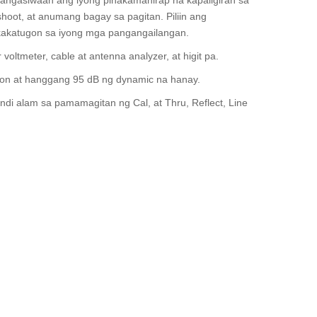
hoot, at anumang bagay sa pagitan. Piliin ang
akakatugon sa iyong mga pangangailangan.
 voltmeter, cable at antenna analyzer, at higit pa.
yon at hanggang 95 dB ng dynamic na hanay.
i alam sa pamamagitan ng Cal, at Thru, Reflect, Line