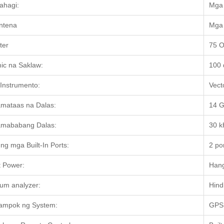
ahagi:
Mga 
ntena
Mga 
ter
75 
ic na Saklaw:
100 
 Instrumento:
Vect
mataas na Dalas:
14 
amababang Dalas:
30 k
 ng mga Built-In Ports:
2 po
 Power:
Han
um analyzer:
Hind
ampok ng System:
GPS 