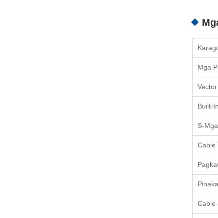
Mga
Karag
Mga P
Vector
Built-
S-Mga
Cable
Pagkaw
Pinaka
Cable 