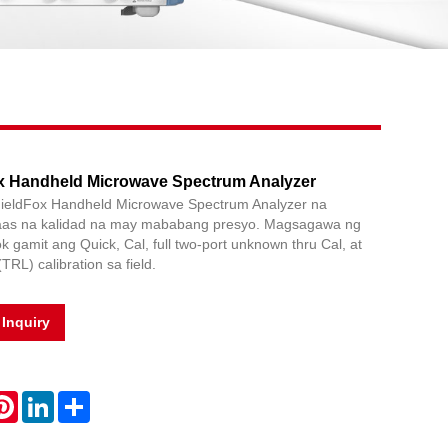
Live
x Handheld Microwave Spectrum Analyzer
FieldFox Handheld Microwave Spectrum Analyzer na
aas na kalidad na may mababang presyo. Magsagawa ng
gamit ang Quick, Cal, full two-port unknown thru Cal, at
(TRL) calibration sa field.
Inquiry
atsApp
Pinterest
LinkedIn
Share