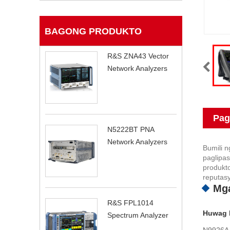
BAGONG PRODUKTO
R&S ZNA43 Vector
Network Analyzers
Pag
N5222BT PNA
Network Analyzers
Bumili 
paglipa
produkto
reputas
Mga
R&S FPL1014
Huwag k
Spectrum Analyzer
N9926A 