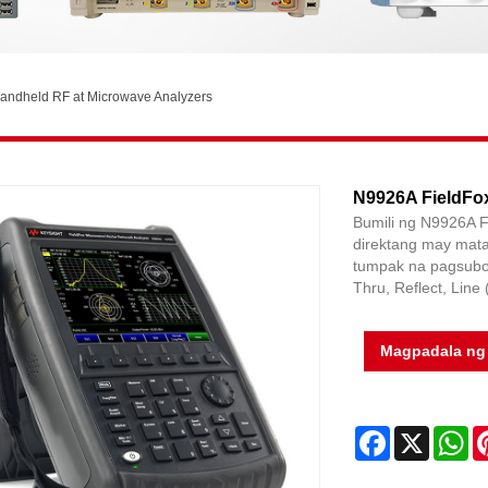
Handheld RF at Microwave Analyzers
N9926A FieldFo
Bumili ng N9926A 
direktang may mat
tumpak na pagsubok 
Thru, Reflect, Line 
Magpadala ng 
Facebook
X
Wh