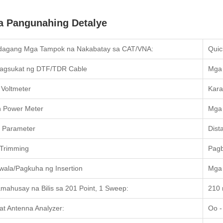
 Pangunahing Detalye
dagang Mga Tampok na Nakabatay sa CAT/VNA:
Quic
agsukat ng DTF/TDR Cable
Mga 
 Voltmeter
Kara
In Power Meter
Mga 
 Parameter
Dist
 Trimming
Pagb
ala/Pagkuha ng Insertion
Mga 
mahusay na Bilis sa 201 Point, 1 Sweep:
210
at Antenna Analyzer:
Oo -