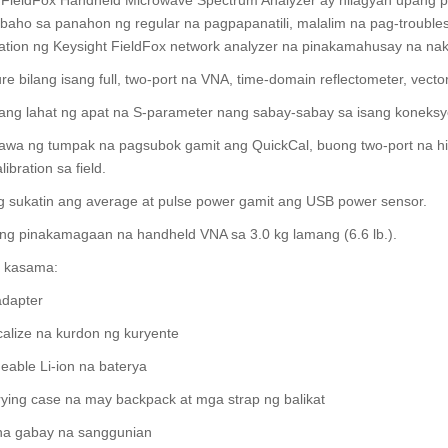
baho sa panahon ng regular na pagpapanatili, malalim na pag-troubles
ration ng Keysight FieldFox network analyzer na pinakamahusay na n
ure bilang isang full, two-port na VNA, time-domain reflectometer, vector
 ang lahat ng apat na S-parameter nang sabay-sabay sa isang koneks
wa ng tumpak na pagsubok gamit ang QuickCal, buong two-port na hind
ibration sa field.
g sukatin ang average at pulse power gamit ang USB power sensor.
ang pinakamagaan na handheld VNA sa 3.0 kg lamang (6.6 lb.).
 kasama:
dapter
alize na kurdon ng kuryente
able Li-ion na baterya
rying case na may backpack at mga strap ng balikat
 na gabay na sanggunian