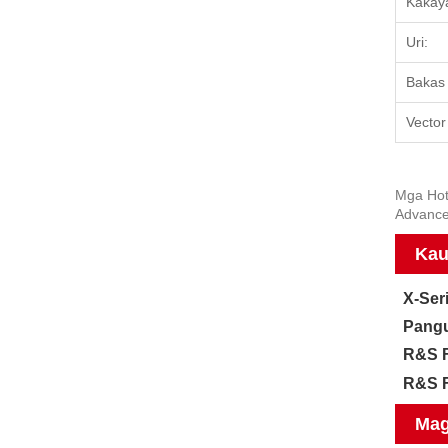
Kakay
Uri:
Bakas 
Vector
Mga Hot
Advance
Kau
X-Ser
Pangu
R&S F
R&S F
Mag