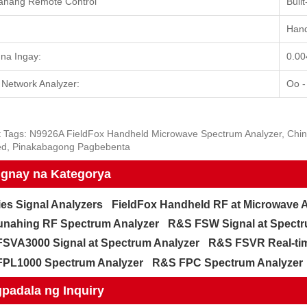
ahang Remote Control
Buil
Hand
na Ingay:
0.00
 Network Analyzer:
Oo -
 Tags: N9926A FieldFox Handheld Microwave Spectrum Analyzer, China
d, Pinakabagong Pagbebenta
gnay na Kategorya
ies Signal Analyzers
FieldFox Handheld RF at Microwave 
nahing RF Spectrum Analyzer
R&S FSW Signal at Spectr
SVA3000 Signal at Spectrum Analyzer
R&S FSVR Real-tim
PL1000 Spectrum Analyzer
R&S FPC Spectrum Analyzer
padala ng Inquiry