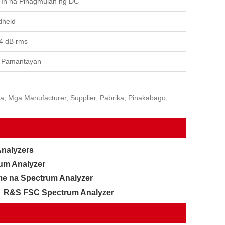
t-In na Pinagmulan ng DC
held
4 dB rms
 Pamantayan
, Mga Manufacturer, Supplier, Pabrika, Pinakabago,
Analyzers
um Analyzer
e na Spectrum Analyzer
R&S FSC Spectrum Analyzer