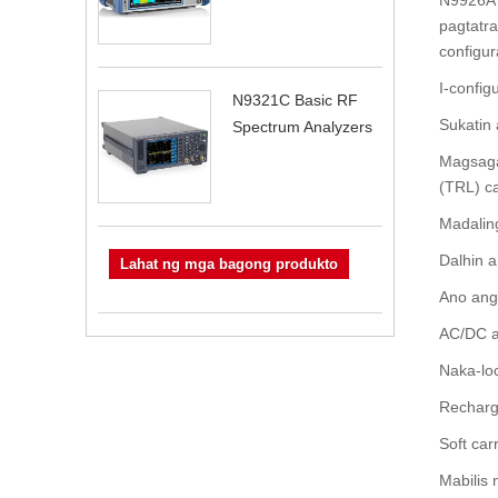
pagtatra
configu
I-config
N9321C Basic RF
Sukatin
Spectrum Analyzers
Magsaga
(TRL) cal
Madalin
Dalhin 
Lahat ng mga bagong produkto
Ano ang
AC/DC a
Naka-loc
Recharge
Soft car
Mabilis